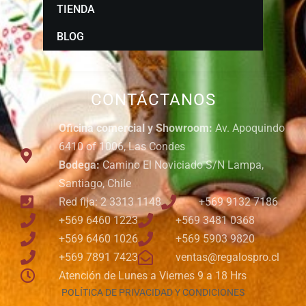
TIENDA
BLOG
CONTÁCTANOS
Oficina comercial y Showroom:
Av. Apoquindo
6410 of 1006, Las Condes
Bodega:
Camino El Noviciado S/N Lampa,
Santiago, Chile
Red fija: 2 3313 1148
+569 9132 7186
+569 6460 1223
+569 3481 0368
+569 6460 1026
+569 5903 9820
+569 7891 7423
ventas@regalospro.cl
Atención de Lunes a Viernes 9 a 18 Hrs
POLÍTICA DE PRIVACIDAD Y CONDICIONES