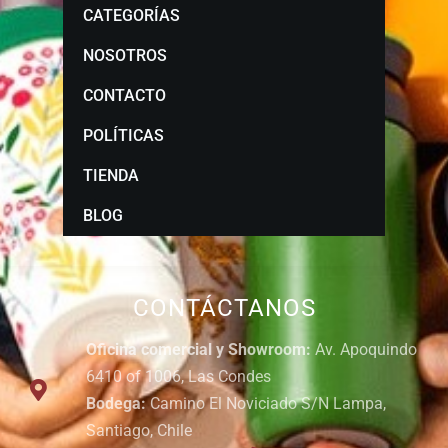
CATEGORÍAS
NOSOTROS
CONTACTO
POLÍTICAS
TIENDA
BLOG
CONTÁCTANOS
Oficina comercial y Showroom:
Av. Apoquindo
6410 of 1006, Las Condes
Bodega:
Camino El Noviciado S/N Lampa,
Santiago, Chile