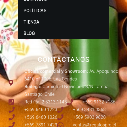
POLÍTICAS
TIENDA
BLOG
CONTÁCTANOS
Oficina comercial y Showroom:
Av. Apoquindo
6410 of 1006, Las Condes
Bodega:
Camino El Noviciado S/N Lampa,
Santiago, Chile
Red fija: 2 3313 1148
+569 9132 7186
+569 6460 1223
+569 3481 0368
+569 6460 1026
+569 5903 9820
+569 7891 7423
ventas@regalospro.cl