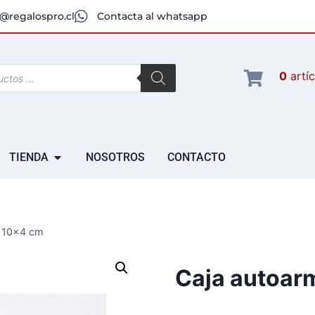
@regalospro.cl
Contacta al whatsapp
0
artí
TIENDA
NOSOTROS
CONTACTO
9x10x4 cm
Caja autoar