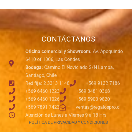
CONTÁCTANOS
Oficina comercial y Showroom:
Av. Apoquindo
6410 of 1006, Las Condes
Bodega:
Camino El Noviciado S/N Lampa,
Santiago, Chile
Red fija: 2 3313 1148
+569 9132 7186
+569 6460 1223
+569 3481 0368
+569 6460 1026
+569 5903 9820
+569 7891 7423
ventas@regalospro.cl
Atención de Lunes a Viernes 9 a 18 Hrs
POLÍTICA DE PRIVACIDAD Y CONDICIONES