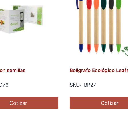
on semillas
Bolígrafo Ecológico Leaf
O76
SKU: BP27
Cotizar
Cotizar