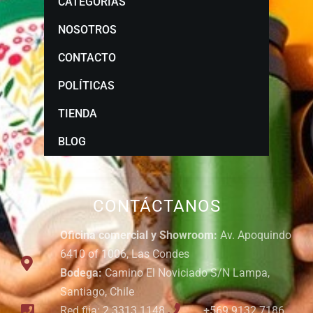
CATEGORÍAS
NOSOTROS
CONTACTO
POLÍTICAS
TIENDA
BLOG
CONTÁCTANOS
Oficina comercial y Showroom:
Av. Apoquindo
6410 of 1006, Las Condes
Bodega:
Camino El Noviciado S/N Lampa,
Santiago, Chile
Red fija: 2 3313 1148
+569 9132 7186