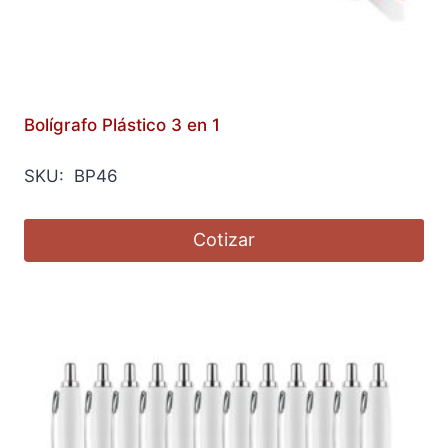
Bolígrafo Plástico 3 en 1
SKU: BP46
Cotizar