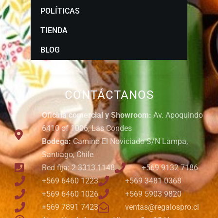
POLÍTICAS
TIENDA
BLOG
CONTÁCTANOS
Oficina comercial y Showroom:
Av. Apoquindo
6410 of 1006, Las Condes
Bodega:
Camino El Noviciado S/N Lampa,
Santiago, Chile
Red fija: 2 3313 1148
+569 9132 7186
+569 6460 1223
+569 3481 0368
+569 6460 1026
+569 5903 9820
+569 7891 7423
ventas@regalospro.cl