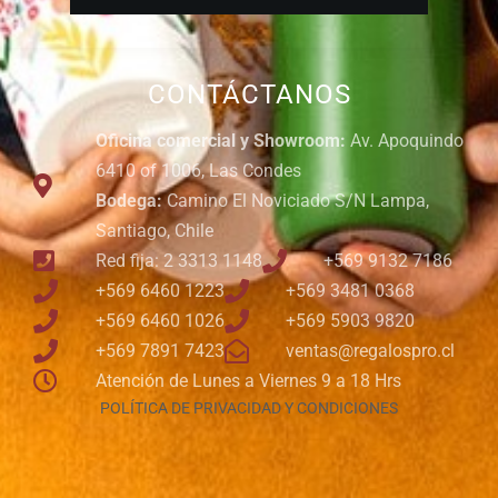
CONTÁCTANOS
Oficina comercial y Showroom:
Av. Apoquindo
6410 of 1006, Las Condes
Bodega:
Camino El Noviciado S/N Lampa,
Santiago, Chile
Red fija: 2 3313 1148
+569 9132 7186
+569 6460 1223
+569 3481 0368
+569 6460 1026
+569 5903 9820
+569 7891 7423
ventas@regalospro.cl
Atención de Lunes a Viernes 9 a 18 Hrs
POLÍTICA DE PRIVACIDAD Y CONDICIONES