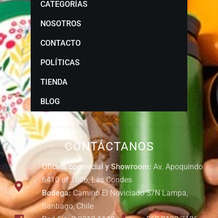
CATEGORÍAS
NOSOTROS
CONTACTO
POLÍTICAS
TIENDA
BLOG
CONTÁCTANOS
Oficina comercial y Showroom:
Av. Apoquindo
6410 of 1006, Las Condes
Bodega:
Camino El Noviciado S/N Lampa,
Santiago, Chile