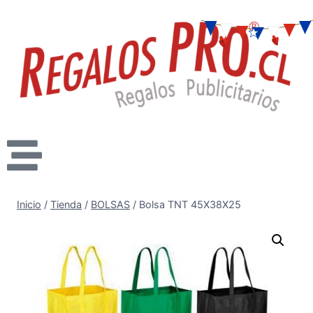
Inicio
/
Tienda
/
BOLSAS
/
Bolsa TNT 45X38X25