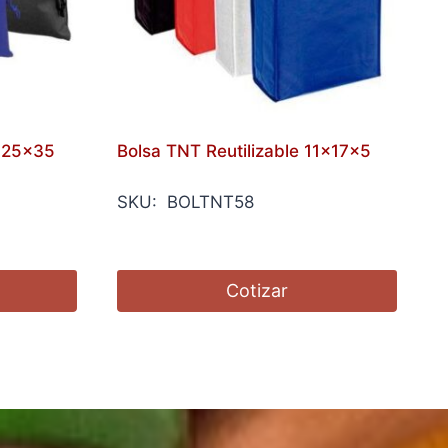
 25×35
Bolsa TNT Reutilizable 11x17x5
SKU: BOLTNT58
Cotizar