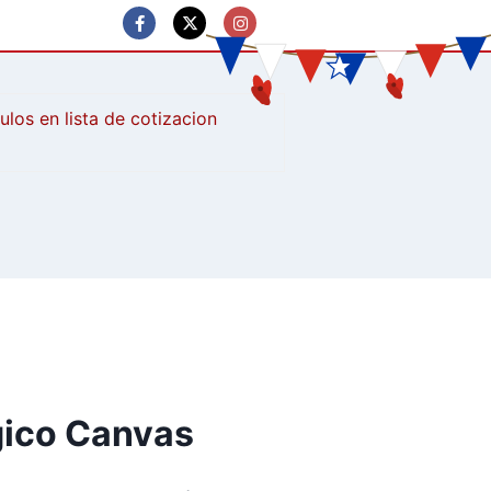
culos
gico Canvas