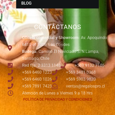
BLOG
CONTÁCTANOS
Oficina comercial y Showroom:
Av. Apoquindo
6410 of 1006, Las Condes
Bodega:
Camino El Noviciado S/N Lampa,
Santiago, Chile
Red fija: 2 3313 1148
+569 9132 7186
+569 6460 1223
+569 3481 0368
+569 6460 1026
+569 5903 9820
+569 7891 7423
ventas@regalospro.cl
Atención de Lunes a Viernes 9 a 18 Hrs
POLÍTICA DE PRIVACIDAD Y CONDICIONES