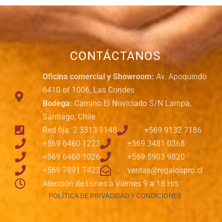
CONTÁCTANOS
Oficina comercial y Showroom:
Av. Apoquindo
6410 of 1006, Las Condes
Bodega:
Camino El Noviciado S/N Lampa,
Santiago, Chile
Red fija: 2 3313 1148
+569 9132 7186
+569 6460 1223
+569 3481 0368
+569 6460 1026
+569 5903 9820
+569 7891 7423
ventas@regalospro.cl
Atención de Lunes a Viernes 9 a 18 Hrs
POLÍTICA DE PRIVACIDAD Y CONDICIONES