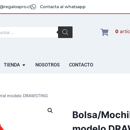
@regalospro.cl
Contacta al whatsapp
0
artí
TIENDA
NOSOTROS
CONTACTO
Morral modelo DRAWSTING
Bolsa/Mochil
modelo DR