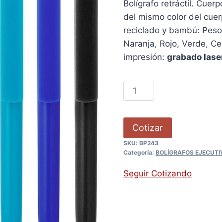
Bolígrafo retráctil. Cue
del mismo color del cuer
reciclado y bambú: Peso: 
Naranja, Rojo, Verde, Ce
impresión:
grabado laser
Cotizar
SKU:
BP243
Categoría:
BOLÍGRAFOS EJECUTI
Seguir Cotizando