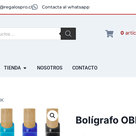
@regalospro.cl
Contacta al whatsapp
0
artí
TIENDA
NOSOTROS
CONTACTO
IK
Bolígrafo OB