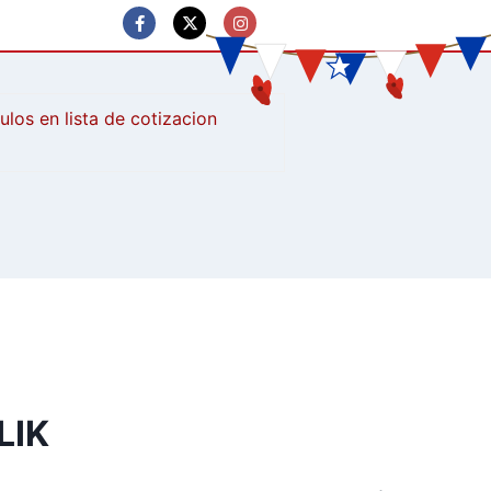
culos
LIK