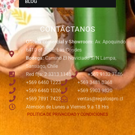
BLOG
CONTÁCTANOS
Oficina comercial y Showroom:
Av. Apoquindo
6410 of 1006, Las Condes
Bodega:
Camino El Noviciado S/N Lampa,
Santiago, Chile
Red fija: 2 3313 1148
+569 9132 7186
+569 6460 1223
+569 3481 0368
+569 6460 1026
+569 5903 9820
+569 7891 7423
ventas@regalospro.cl
Atención de Lunes a Viernes 9 a 18 Hrs
POLÍTICA DE PRIVACIDAD Y CONDICIONES