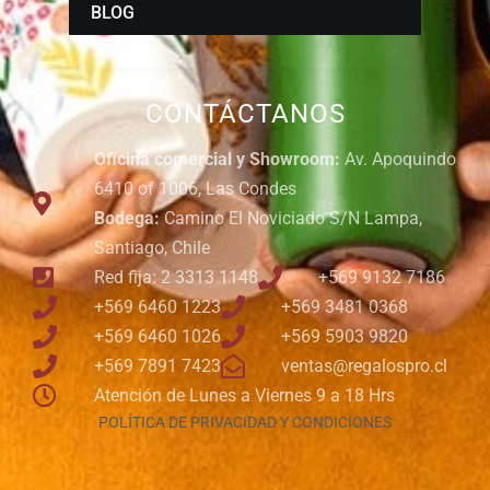
BLOG
CONTÁCTANOS
Oficina comercial y Showroom:
Av. Apoquindo
6410 of 1006, Las Condes
Bodega:
Camino El Noviciado S/N Lampa,
Santiago, Chile
Red fija: 2 3313 1148
+569 9132 7186
+569 6460 1223
+569 3481 0368
+569 6460 1026
+569 5903 9820
+569 7891 7423
ventas@regalospro.cl
Atención de Lunes a Viernes 9 a 18 Hrs
POLÍTICA DE PRIVACIDAD Y CONDICIONES