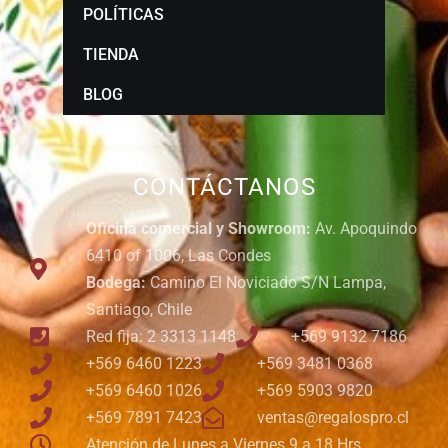
POLÍTICAS
TIENDA
BLOG
CONTÁCTANOS
Oficina comercial y Showroom:
Av. Apoquindo
6410 of 1006, Las Condes
Bodega:
Camino El Noviciado S/N Lampa,
Santiago, Chile
Red fija: 2 3313 1148
+569 9132 7186
+569 6460 1223
+569 3481 0368
+569 6460 1026
+569 5903 9820
+569 7891 7423
ventas@regalospro.cl
Atención de Lunes a Viernes 9 a 18 Hrs