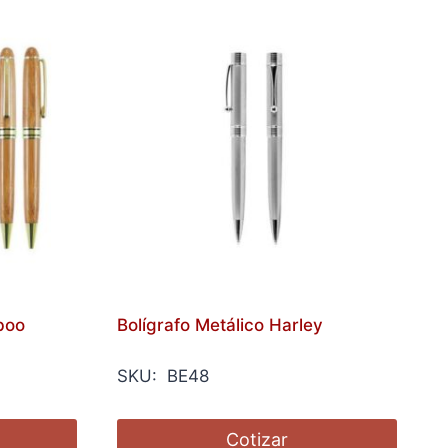
boo
Bolígrafo Metálico Harley
SKU: BE48
Cotizar