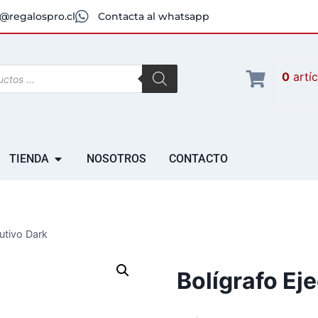
@regalospro.cl
Contacta al whatsapp
0
artí
TIENDA
NOSOTROS
CONTACTO
cutivo Dark
Bolígrafo Ej