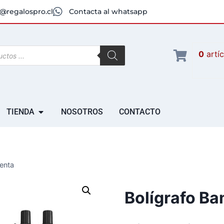
@regalospro.cl
Contacta al whatsapp
0
artí
TIENDA
NOSOTROS
CONTACTO
enta
Bolígrafo B