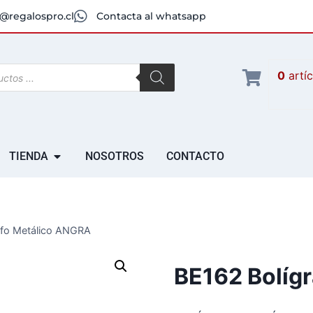
@regalospro.cl
Contacta al whatsapp
0
artí
TIENDA
NOSOTROS
CONTACTO
afo Metálico ANGRA
BE162 Bolíg