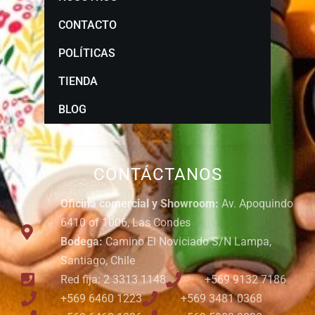
CONTACTO
POLÍTICAS
TIENDA
BLOG
CONTÁCTANOS
Oficina comercial y Showroom:
Av. Apoquindo
6410 of 1006, Las Condes
Bodega:
Camino El Noviciado S/N Lampa,
Santiago, Chile
Red fija: 2 3313 1148
+569 9132 7186
+569 6460 1223
+569 3481 0368