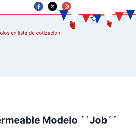
culos
rmeable Modelo ´´Job´´