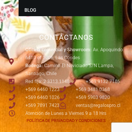
BLOG
CONTÁCTANOS
Oficina comercial y Showroom:
Av. Apoquindo
6410 of 1006, Las Condes
Bodega:
Camino El Noviciado S/N Lampa,
Santiago, Chile
Red fija: 2 3313 1148
+569 9132 7186
+569 6460 1223
+569 3481 0368
+569 6460 1026
+569 5903 9820
+569 7891 7423
ventas@regalospro.cl
Atención de Lunes a Viernes 9 a 18 Hrs
POLÍTICA DE PRIVACIDAD Y CONDICIONES