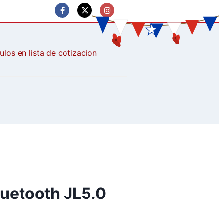
culos
luetooth JL5.0