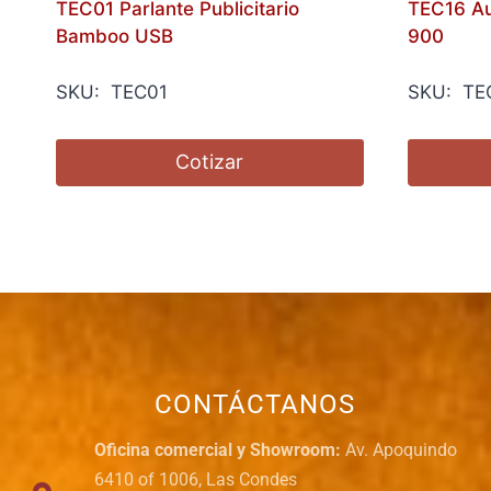
TEC01 Parlante Publicitario
TEC16 Au
Bamboo USB
900
SKU: TEC01
SKU: TE
Cotizar
CONTÁCTANOS
Oficina comercial y Showroom:
Av. Apoquindo
6410 of 1006, Las Condes