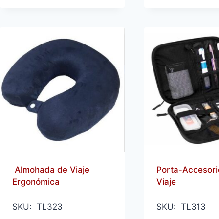
Almohada de Viaje
Porta-Accesori
Ergonómica
Viaje
SKU: TL323
SKU: TL313