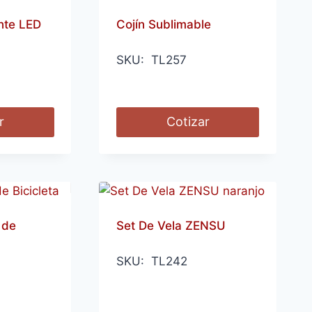
nte LED
Cojín Sublimable
SKU: TL257
r
Cotizar
 de
Set De Vela ZENSU
SKU: TL242