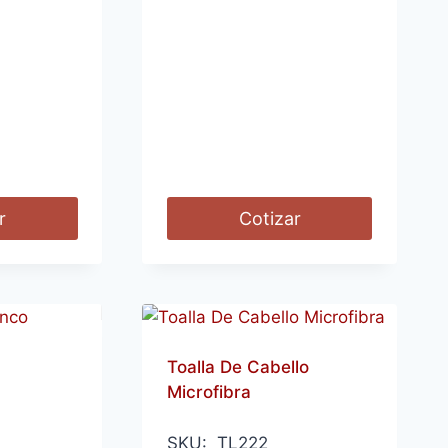
r
Cotizar
Toalla De Cabello
Microfibra
SKU: TL222