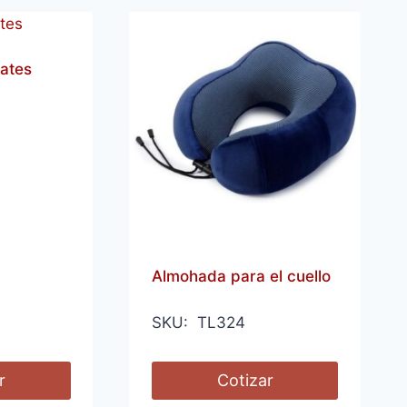
lates
Almohada para el cuello
SKU: TL324
r
Cotizar