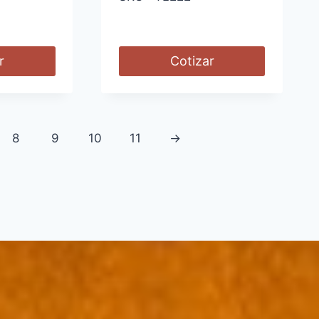
r
Cotizar
8
9
10
11
→