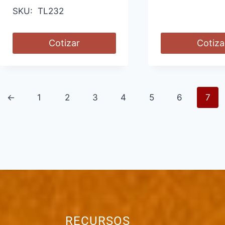
SKU: TL232
Cotizar
Cotiza
←
1
2
3
4
5
6
7
RECURSOS