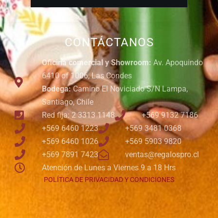
CONTÁCTANOS
Oficina comercial y Showroom:
Av. Apoquindo
6410 of 1006, Las Condes
Bodega:
Camino El Noviciado S/N Lampa,
Santiago, Chile
Red fija: 2 3313 1148
+569 9132 7186
+569 6460 1223
+569 3481 0368
+569 6460 1026
+569 5903 9820
+569 7891 7423
ventas@regalospro.cl
Atención de Lunes a Viernes 9 a 18 Hrs
POLÍTICA DE PRIVACIDAD Y CONDICIONES