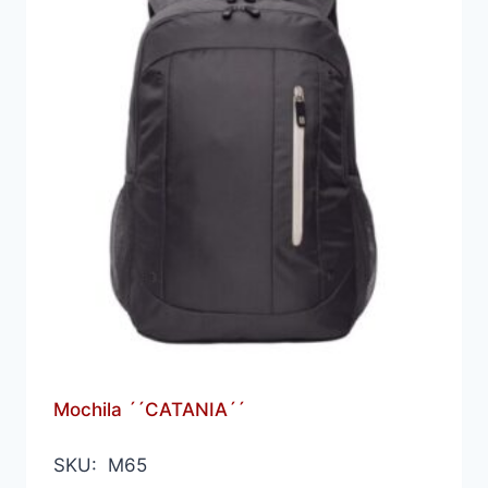
Mochila ´´CATANIA´´
SKU: M65