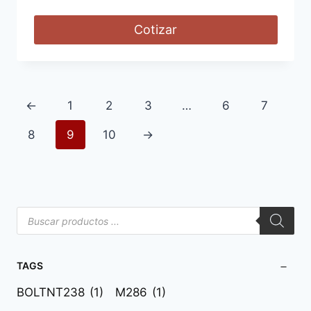
Cotizar
←
1
2
3
…
6
7
8
9
10
→
TAGS
BOLTNT238
(1)
M286
(1)