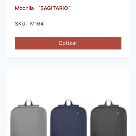
Mochila ´´SAGITARIO´´
SKU: M164
Cotizar