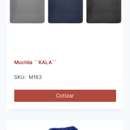
Mochila ´´KALA´´
SKU: M163
Cotizar