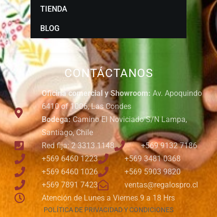
TIENDA
BLOG
CONTÁCTANOS
Oficina comercial y Showroom:
Av. Apoquindo
6410 of 1006, Las Condes
Bodega:
Camino El Noviciado S/N Lampa,
Santiago, Chile
Red fija: 2 3313 1148
+569 9132 7186
+569 6460 1223
+569 3481 0368
+569 6460 1026
+569 5903 9820
+569 7891 7423
ventas@regalospro.cl
Atención de Lunes a Viernes 9 a 18 Hrs
POLÍTICA DE PRIVACIDAD Y CONDICIONES