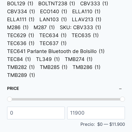
BOLSOS
(90)
BOL129
(1)
BOLTNT238
(1)
CBV333
(1)
MOCHILAS
(176)
CBV334
(1)
ECO140
(1)
ELLA110
(1)
TAZAS, MUGS Y BOTELLAS
(332)
ELLA111
(1)
LAN103
(1)
LLAV213
(1)
DULCES PUBLICITARIOS
(3)
M286
(1)
M287
(1)
SKU: CBV333
(1)
TEC629
(1)
TEC634
(1)
TEC635
(1)
INSUMOS SANITARIOS
(41)
TEC636
(1)
TEC637
(1)
INVIERNO
(28)
TEC641 Parlante Bluetooth de Bolsillo
(1)
LÍNEA ECOLÓGICA
(137)
TEC84
(1)
TL349
(1)
TMB274
(1)
LÍNEA HOMBRE
(59)
TMB282
(1)
TMB285
(1)
TMB286
(1)
LÍNEA MUJER
(74)
TMB289
(1)
ROPA PUBLICITARIA
(287)
TECNOLOGÍA
(270)
PRICE
TIEMPO LIBRE
(194)
TROFEOS
(95)
Precio:
$0
—
$11.900