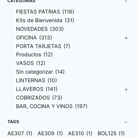
CATEGORÍAS
FIESTAS PATRIAS
(116)
Kits de Bienvenida
(31)
NOVEDADES
(303)
OFICINA
(313)
PORTA TARJETAS
(7)
Productos
(12)
VASOS
(12)
Sin categorizar
(14)
LINTERNAS
(10)
LLAVEROS
(141)
COBRIZADOS
(73)
BAR, COCINA Y VINOS
(197)
BOLÍGRAFOS EJECUTIVOS
(136)
TAGS
BOLÍGRAFOS PLÁSTICOS
(117)
BOLSAS
(183)
AE307
(1)
AE309
(1)
AE310
(1)
BOL125
(1)