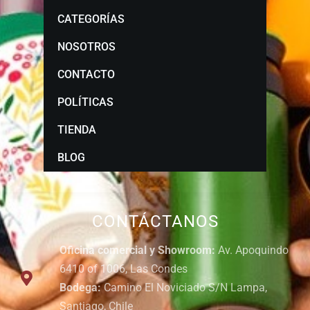
CATEGORÍAS
NOSOTROS
CONTACTO
POLÍTICAS
TIENDA
BLOG
CONTÁCTANOS
Oficina comercial y Showroom:
Av. Apoquindo
6410 of 1006, Las Condes
Bodega:
Camino El Noviciado S/N Lampa,
Santiago, Chile