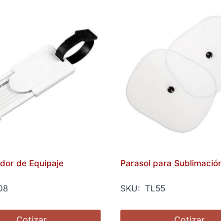
ador de Equipaje
Parasol para Sublimació
08
SKU: TL55
Cotizar
Cotizar