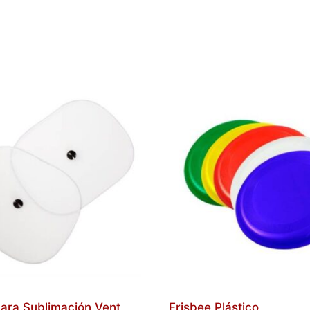
para Sublimación Vent
Frisbee Plástico