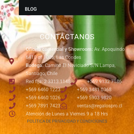
BLOG
CONTÁCTANOS
Oficina comercial y Showroom:
Av. Apoquindo
6410 of 1006, Las Condes
Bodega:
Camino El Noviciado S/N Lampa,
Santiago, Chile
Red fija: 2 3313 1148
+569 9132 7186
+569 6460 1223
+569 3481 0368
+569 6460 1026
+569 5903 9820
+569 7891 7423
ventas@regalospro.cl
Atención de Lunes a Viernes 9 a 18 Hrs
POLÍTICA DE PRIVACIDAD Y CONDICIONES