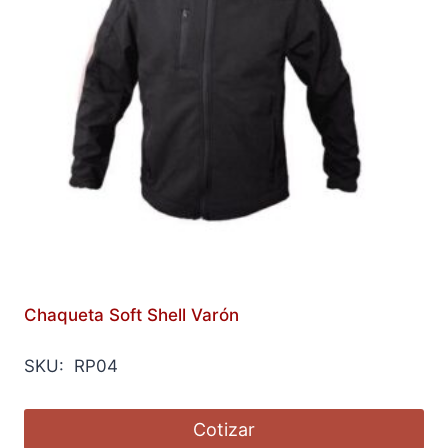
Chaqueta Soft Shell Varón
SKU: RP04
Cotizar