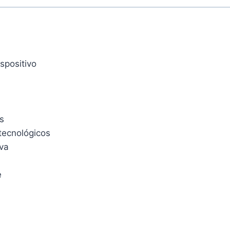
spositivo
s
tecnológicos
iva
e