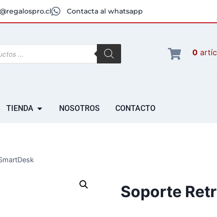
@regalospro.cl
Contacta al whatsapp
0
artí
TIENDA
NOSOTROS
CONTACTO
 SmartDesk
Soporte Retr