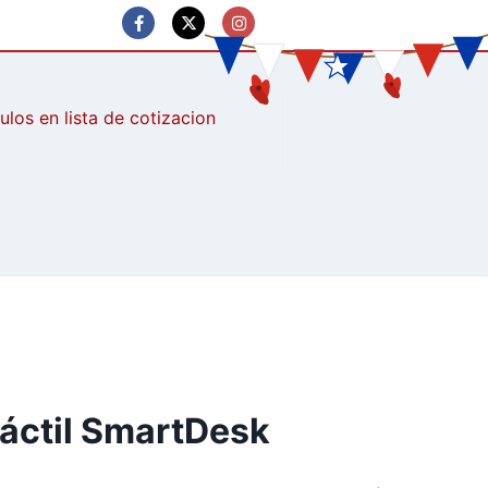
culos
áctil SmartDesk