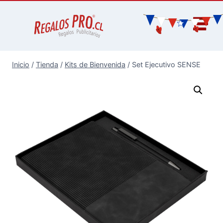
Inicio
/
Tienda
/
Kits de Bienvenida
/
Set Ejecutivo SENSE