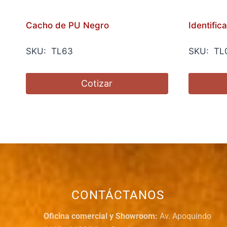
Cacho de PU Negro
Identific
SKU: TL63
SKU: TL
Cotizar
CONTÁCTANOS
Oficina comercial y Showroom:
Av. Apoquindo