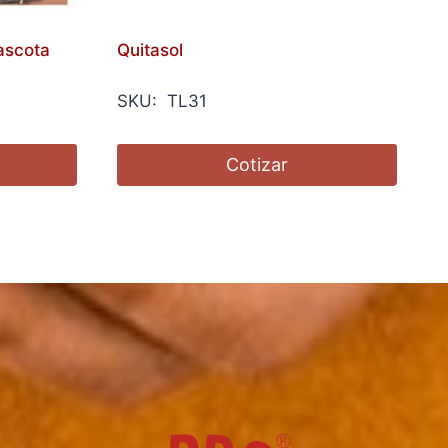
ascota
Quitasol
SKU: TL31
Cotizar