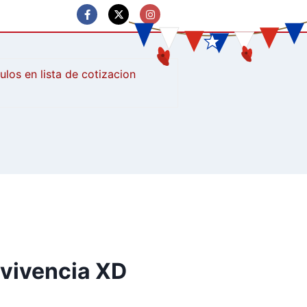
culos
rvivencia XD