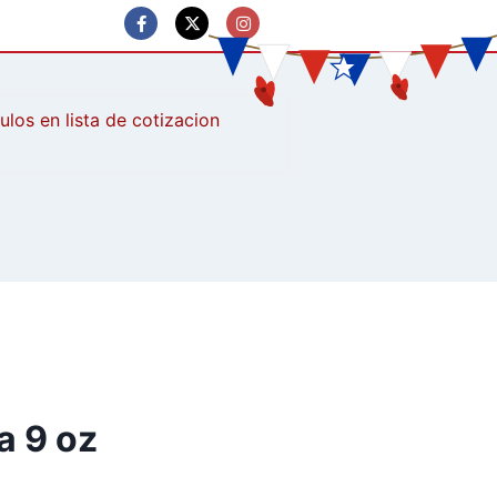
culos
a 9 oz