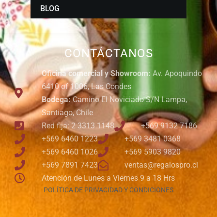
BLOG
CONTÁCTANOS
Oficina comercial y Showroom:
Av. Apoquindo
6410 of 1006, Las Condes
Bodega:
Camino El Noviciado S/N Lampa,
Santiago, Chile
Red fija: 2 3313 1148
+569 9132 7186
+569 6460 1223
+569 3481 0368
+569 6460 1026
+569 5903 9820
+569 7891 7423
ventas@regalospro.cl
Atención de Lunes a Viernes 9 a 18 Hrs
POLÍTICA DE PRIVACIDAD Y CONDICIONES