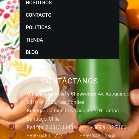
NOSOTROS
CONTACTO
POLÍTICAS
TIENDA
BLOG
CONTÁCTANOS
Oficina comercial y Showroom:
Av. Apoquindo
6410 of 1006, Las Condes
Bodega:
Camino El Noviciado S/N Lampa,
Santiago, Chile
Red fija: 2 3313 1148
+569 9132 7186
+569 6460 1223
+569 3481 0368