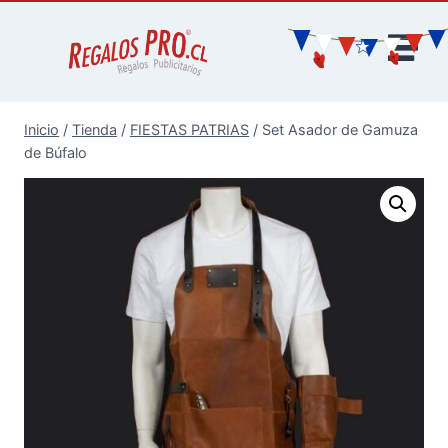
Inicio
/
Tienda
/
FIESTAS PATRIAS
/
Set Asador de Gamuza
de Búfalo