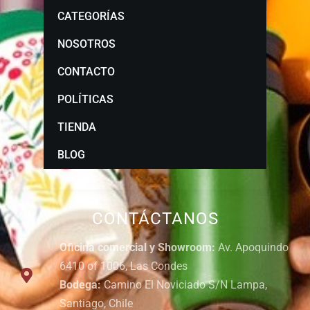
CATEGORÍAS
NOSOTROS
CONTACTO
POLÍTICAS
TIENDA
BLOG
CONTÁCTANOS
Oficina comercial y Showroom:
Av. Apoquindo
6410 of 1006, Las Condes
Bodega:
Camino El Noviciado S/N Lampa,
Santiago, Chile