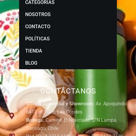
CATEGORÍAS
NOSOTROS
CONTACTO
POLÍTICAS
TIENDA
BLOG
CONTÁCTANOS
Oficina comercial y Showroom:
Av. Apoquindo
6410 of 1006, Las Condes
Bodega:
Camino El Noviciado S/N Lampa,
Santiago, Chile