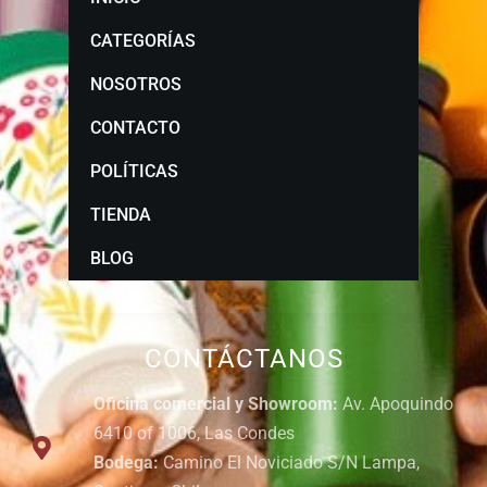
CATEGORÍAS
NOSOTROS
CONTACTO
POLÍTICAS
TIENDA
BLOG
CONTÁCTANOS
Oficina comercial y Showroom:
Av. Apoquindo
6410 of 1006, Las Condes
Bodega:
Camino El Noviciado S/N Lampa,