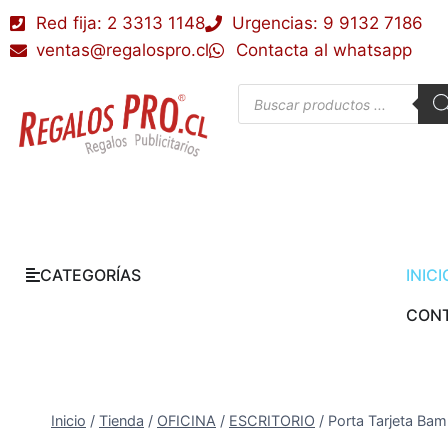
Red fija: 2 3313 1148
Urgencias: 9 9132 7186
ventas@regalospro.cl
Contacta al whatsapp
CATEGORÍAS
INICI
CON
Inicio
/
Tienda
/
OFICINA
/
ESCRITORIO
/
Porta Tarjeta Ba