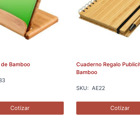
o de Bamboo
Cuaderno Regalo Publicit
Bamboo
83
SKU: AE22
Cotizar
Cotizar