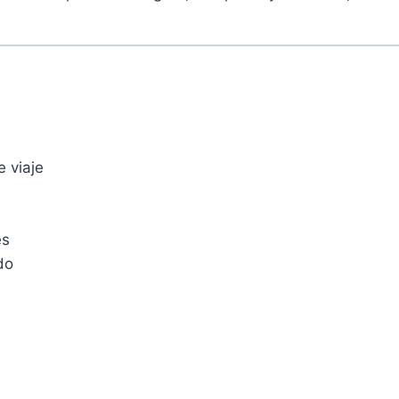
 viaje
es
do