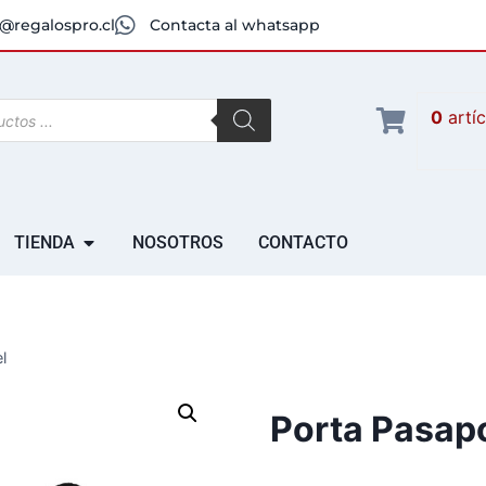
@regalospro.cl
Contacta al whatsapp
0
artí
TIENDA
NOSOTROS
CONTACTO
l
Porta Pasapo