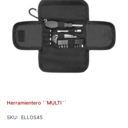
Herramientero ´´MULTI´´
SKU: ELLOS45