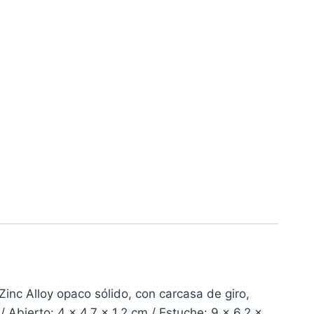
nc Alloy opaco sólido, con carcasa de giro,
 Abierto: 4 x 4.7 x 1.2 cm / Estuche: 9 x 6.2 x