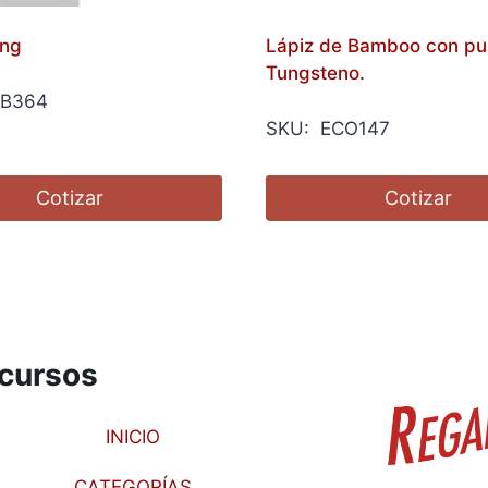
ing
Lápiz de Bamboo con pu
Tungsteno.
B364
SKU: ECO147
Cotizar
Cotizar
cursos
INICIO
CATEGORÍAS