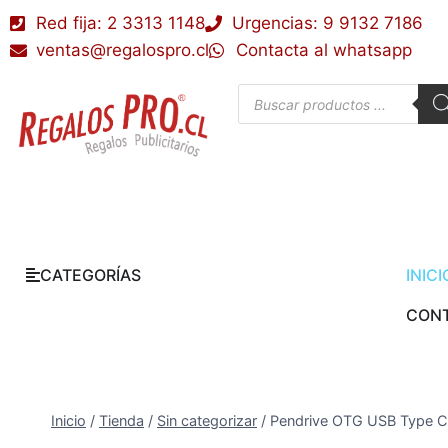
Red fija: 2 3313 1148
Urgencias: 9 9132 7186
ventas@regalospro.cl
Contacta al whatsapp
CATEGORÍAS
INICI
CON
Inicio
/
Tienda
/
Sin categorizar
/
Pendrive OTG USB Type C