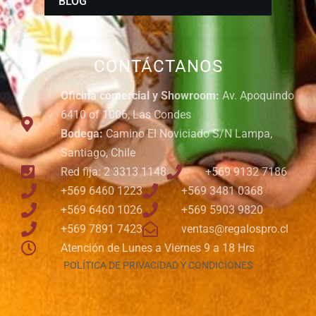
BLOG
CONTÁCTANOS
Oficina comercial y Showroom:
Av. Apoquindo
6410 of 1006, Las Condes
Bodega:
Camino El Noviciado S/N Lampa,
Santiago, Chile
Red fija: 2 3313 1148
+569 9132 7186
+569 6460 1223
+569 3481 0368
+569 6460 1026
+569 5903 9820
+569 7891 7423
ventas@regalospro.cl
Atención de Lunes a Viernes 9 a 18 Hrs
POLÍTICA DE PRIVACIDAD Y CONDICIONES