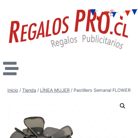
Inicio
/
Tienda
/
LÍNEA MUJER
/
Pastillero Semanal FLOWER