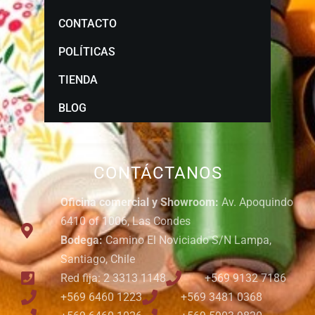
CONTACTO
POLÍTICAS
TIENDA
BLOG
CONTÁCTANOS
Oficina comercial y Showroom:
Av. Apoquindo
6410 of 1006, Las Condes
Bodega:
Camino El Noviciado S/N Lampa,
Santiago, Chile
Red fija: 2 3313 1148
+569 9132 7186
+569 6460 1223
+569 3481 0368